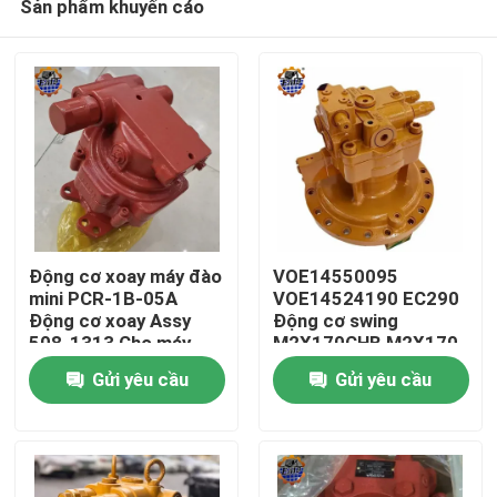
Sản phẩm khuyến cáo
Động cơ xoay máy đào
VOE14550095
mini PCR-1B-05A
VOE14524190 EC290
Động cơ xoay Assy
Động cơ swing
508-1313 Cho máy
M2X170CHB M2X170
Trang chủ
đào
Thiết bị swing
Gửi yêu cầu
Gửi yêu cầu
Các sản phẩm
Về chúng tôi