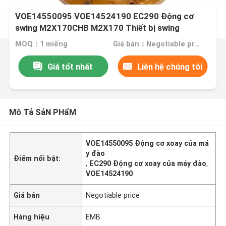
VOE14550095 VOE14524190 EC290 Động cơ
swing M2X170CHB M2X170 Thiết bị swing
MOQ：1 miếng
Giá bán：Negotiable price
Giá tốt nhất
Liên hệ chúng tôi
Mô Tả SảN PHẩM
VOE14550095 Động cơ xoay của má
y đào
Điểm nổi bật:
,
EC290 Động cơ xoay của máy đào
,
VOE14524190
Giá bán
Negotiable price
Hàng hiệu
EMB