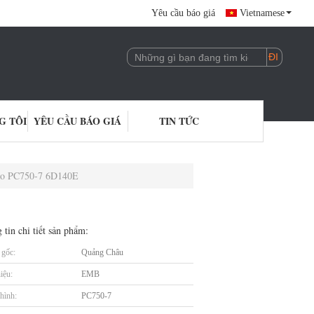
Yêu cầu báo giá
Vietnamese
G TÔI
YÊU CẦU BÁO GIÁ
TIN TỨC
ào PC750-7 6D140E
 tin chi tiết sản phẩm:
gốc:
Quảng Châu
iệu:
EMB
hình:
PC750-7