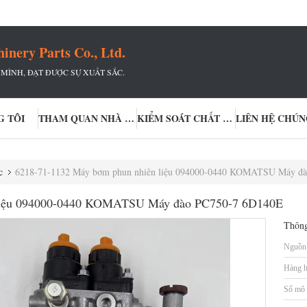
ery Parts Co., Ltd.
MÌNH, ĐẠT ĐƯỢC SỰ XUẤT SẮC.
G TÔI
THAM QUAN NHÀ MÁY
KIỂM SOÁT CHẤT LƯỢNG
LIÊN HỆ CHÚN
c
6218-71-1132 Máy bơm phun nhiên liệu 094000-0440 KOMATSU Máy đ
 liệu 094000-0440 KOMATSU Máy đào PC750-7 6D140E
Thông
Nguồn 
Hàng h
Số mô 