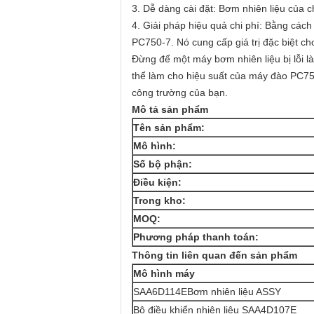
3. Dễ dàng cài đặt: Bơm nhiên liệu của c
4. Giải pháp hiệu quả chi phí: Bằng các
PC750-7. Nó cung cấp giá trị đặc biệt cho 
Đừng để một máy bơm nhiên liệu bị lỗi l
thể làm cho hiệu suất của máy đào PC75
công trường của bạn.
Mô tả sản phẩm
Tên sản phẩm:
Mô hình:
Số bộ phận:
Điều kiện:
Trong kho:
MOQ:
Phương pháp thanh toán:
Thông tin liên quan đến sản phẩm
Mô hình máy
SAA6D114E
Bơm nhiên liệu ASSY
Bộ điều khiển nhiên liệu SAA4D107E