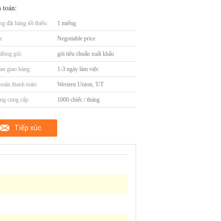
 toán:
g đặt hàng tối thiểu:
1 miếng
n:
Negotiable price
t đóng gói:
gói tiêu chuẩn xuất khẩu
an giao hàng:
1-3 ngày làm việc
hoản thanh toán:
Western Union, T/T
ng cung cấp:
1000 chiếc / tháng
Tiếp xúc