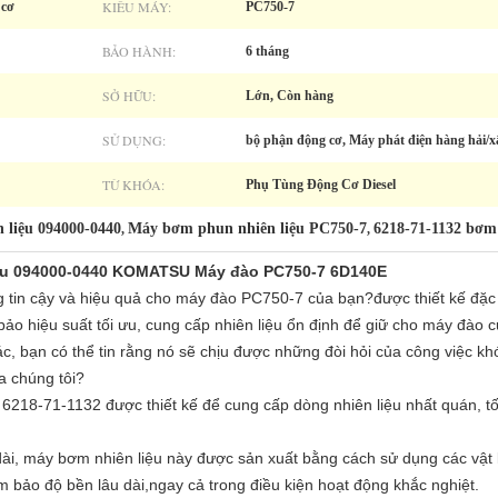
KIỂU MÁY:
 cơ
PC750-7
BẢO HÀNH:
6 tháng
SỞ HỮU:
Lớn, Còn hàng
SỬ DỤNG:
bộ phận động cơ, Máy phát điện hàng hải/x
TỪ KHÓA:
Phụ Tùng Động Cơ Diesel
 liệu 094000-0440
Máy bơm phun nhiên liệu PC750-7
6218-71-1132 bơm 
,
,
iệu 094000-0440 KOMATSU Máy đào PC750-7 6D140E
 tin cậy và hiệu quả cho máy đào PC750-7 của bạn?được thiết kế đặc
ảo hiệu suất tối ưu, cung cấp nhiên liệu ổn định để giữ cho máy đào c
ác, bạn có thể tin rằng nó sẽ chịu được những đòi hỏi của công việc k
a chúng tôi?
u 6218-71-1132 được thiết kế để cung cấp dòng nhiên liệu nhất quán, t
i, máy bơm nhiên liệu này được sản xuất bằng cách sử dụng các vật li
 bảo độ bền lâu dài,ngay cả trong điều kiện hoạt động khắc nghiệt.