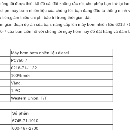
húng tôi được thiết kế để cài đặt không rắc rối, cho phép bạn trở lại l
h chọn máy bơm nhiên liệu của chúng tôi, bạn đang đầu tư thông minh v
tiền,giảm thiểu chi phí bảo trì trong thời gian dài.
àm gián đoạn dự án của bạn. nâng cấp lên máy bơm nhiên liệu 6218-71
0-7 của bạn.Liên hệ với chúng tôi ngay hôm nay để đặt hàng và đảm b
Máy bơm bơm nhiên liệu diesel
PC750-7
6218-71-1132
100% mới
Vâng.
1 PC
Western Union, T/T
Số phần
6745-71-1010
600-467-2700