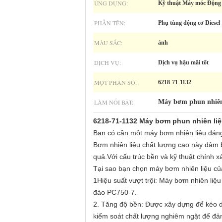
ỨNG DỤNG:
Kỹ thuật Máy móc Động
PHẦN TÊN:
Phụ tùng động cơ Diesel
MÀU SẮC:
ảnh
DỊCH VỤ:
Dịch vụ hậu mãi tốt
MỘT PHẦN SỐ:
6218-71-1132
LÀM NỔI BẬT:
Máy bơm phun nhiên
6218-71-1132 Máy bơm phun nhiên l
Bạn có cần một máy bơm nhiên liệu đáng
Bơm nhiên liệu chất lượng cao này đảm b
quả.Với cấu trúc bền và kỹ thuật chính x
Tại sao bạn chọn máy bơm nhiên liệu củ
1Hiệu suất vượt trội: Máy bơm nhiên liệ
đào PC750-7.
2. Tăng độ bền: Được xây dựng để kéo dà
kiểm soát chất lượng nghiêm ngặt để đảm