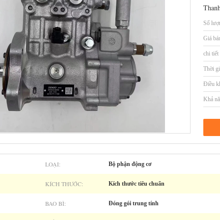
Thanh
Số lượn
Giá bá
chi tiế
Thời gi
Điều k
Khả nă
LOẠI:
Bộ phận động cơ
KÍCH THƯỚC:
Kích thước tiêu chuẩn
BAO BÌ:
Đóng gói trung tính